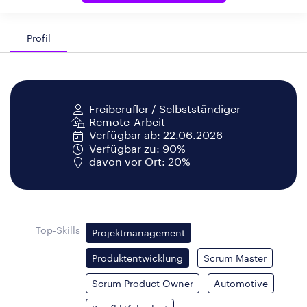
Profil
Freiberufler / Selbstständiger
Remote-Arbeit
Verfügbar ab: 22.06.2026
Verfügbar zu: 90%
davon vor Ort: 20%
Top-Skills
Projektmanagement
Produktentwicklung
Scrum Master
Scrum Product Owner
Automotive