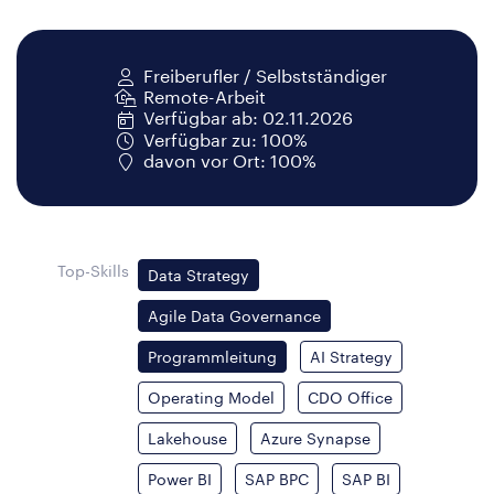
Freiberufler / Selbstständiger
Remote-Arbeit
Verfügbar ab: 02.11.2026
Verfügbar zu: 100%
davon vor Ort: 100%
Top-Skills
Data Strategy
Agile Data Governance
Programmleitung
AI Strategy
Operating Model
CDO Office
Lakehouse
Azure Synapse
Power BI
SAP BPC
SAP BI