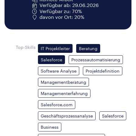
Verfügbar ab: 29.06.2026
Verfügbar zu: 70%
davon vor Ort: 20%
Top-Skills
IT Projektleiter
Beratung
Salesforce
Prozessautomatisierung
Software Analyse
Projektdefinition
Managementberatung
Managementerfahrung
Salesforce.com
Geschäftsprozessanalyse
Salesforce
Business