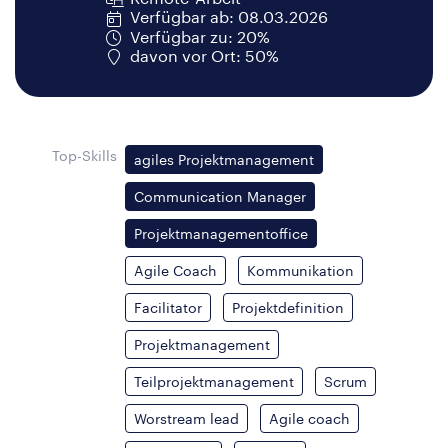
Verfügbar ab: 08.03.2026
Verfügbar zu: 20%
davon vor Ort: 50%
Top-Skills
agiles Projektmanagement
Communication Manager
Projektmanagementoffice
Agile Coach
Kommunikation
Facilitator
Projektdefinition
Projektmanagement
Teilprojektmanagement
Scrum
Worstream lead
Agile coach