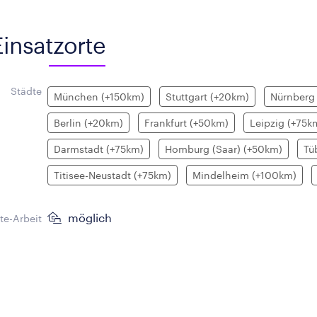
Einsatzorte
Städte
München (+150km)
Stuttgart (+20km)
Nürnberg
Berlin (+20km)
Frankfurt (+50km)
Leipzig (+75k
Darmstadt (+75km)
Homburg (Saar) (+50km)
Tü
Titisee-Neustadt (+75km)
Mindelheim (+100km)
möglich
e-Arbeit