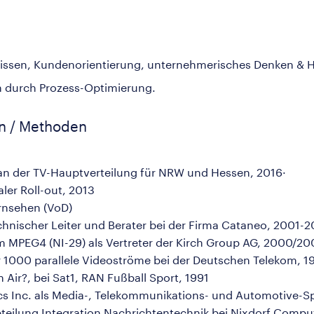
hwissen, Kundenorientierung, unternehmerisches Denken & 
en durch Prozess-Optimierung.
en / Methoden
an der TV-Hauptverteilung für NRW und Hessen, 2016·
ler Roll-out, 2013
ernsehen (VoD)
hnischer Leiter und Berater bei der Firma Cataneo, 2001-
 MPEG4 (NI-29) als Vertreter der Kirch Group AG, 2000/20
 1000 parallele Videoströme bei der Deutschen Telekom, 1
on Air?, bei Sat1, RAN Fußball Sport, 1991
ics Inc. als Media-, Telekommunikations- und Automotive-Sp
bteilung Integration Nachrichtentechnik bei Nixdorf Compu