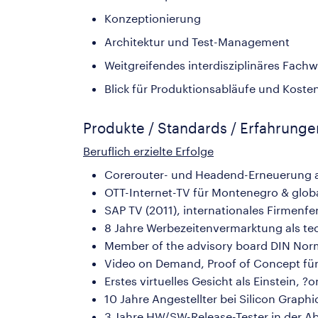
Konzeptionierung
Architektur und Test-Management
Weitgreifendes interdisziplinäres Fac
Blick für Produktionsabläufe und Kost
Produkte / Standards / Erfahrung
Beruflich erzielte Erfolge
Corerouter- und Headend-Erneuerung 
OTT-Internet-TV für Montenegro & globa
SAP TV (2011), internationales Firmenf
8 Jahre Werbezeitenvermarktung als tec
Member of the advisory board DIN Norm
Video on Demand, Proof of Concept für
Erstes virtuelles Gesicht als Einstein, ?
10 Jahre Angestellter bei Silicon Graph
3 Jahre HW/SW-Release-Tester in der A