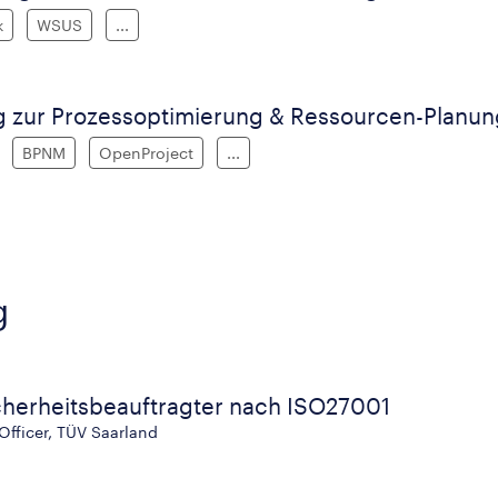
k
WSUS
...
g zur Prozessoptimierung & Ressourcen-Planun
BPNM
OpenProject
...
g
cherheitsbeauftragter nach ISO27001
Officer, TÜV Saarland