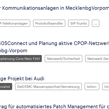
r Kommunikationsanlagen in MecklenbgVorpom,
P-Telefonanlagen
Protokollwandler
SIP-Trunks
...
 405Connect und Planung aktive CPOP-Netzwerk
enbg-Vorpom
kplanung Core-Netz FttH
Netzwerk/Sicherheit
Netzwerk-Ser
ge Projekt bei Audi
ialist
Dell/EMC Massenspeicher/Vernetzung
Isilon-
Un
trag für automatisiertes Patch Management für 