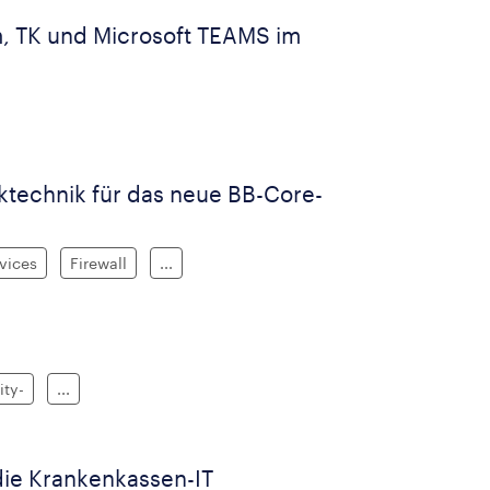
 TK und Microsoft TEAMS im
technik für das neue BB-Core-
vices
Firewall
...
ity-
...
die Krankenkassen-IT