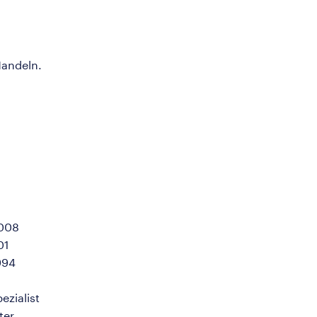
Handeln.
2008
01
994
ezialist
ter