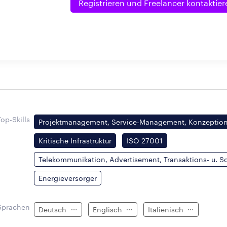
Registrieren und
Freelancer kontaktier
Top-Skills
Projektmanagement, Service-Management, Konzeptioni
Kritische Infrastruktur
ISO 27001
Telekommunikation, Advertisement, Transaktions- u. So
Energieversorger
Sprachen
Deutsch
Englisch
Italienisch