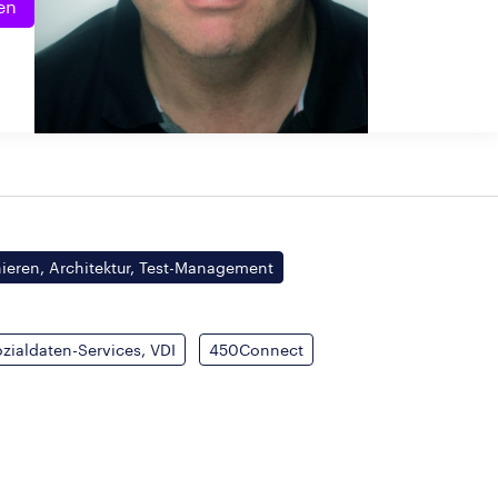
en
eren, Architektur, Test-Management
zialdaten-Services, VDI
450Connect