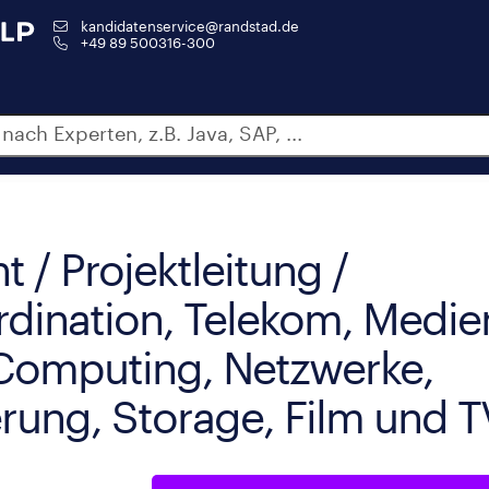
kandidatenservice@randstad.de
+49 89 500316-300
/ Projektleitung /
rdination, Telekom, Medie
Computing, Netzwerke,
erung, Storage, Film und T