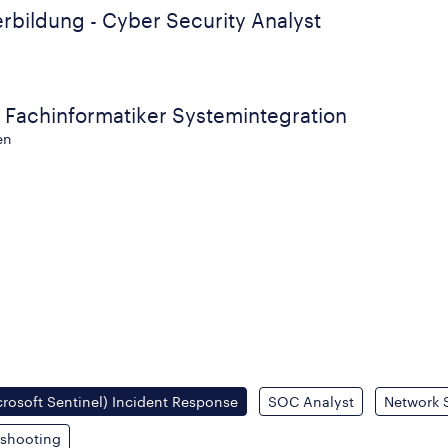
rbildung - Cyber Security Analyst
- Fachinformatiker Systemintegration
en
rosoft Sentinel) Incident Response
SOC Analyst
Network 
eshooting