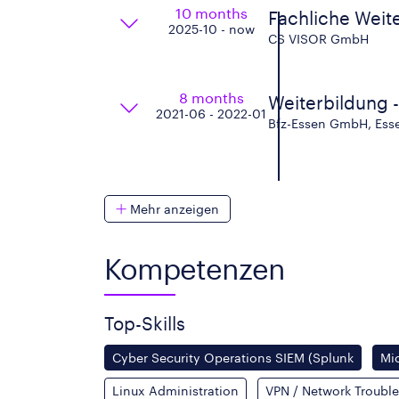
10 months
Fachliche Weite
2025-10 - now
CS VISOR GmbH
8 months
Weiterbildung 
2021-06 - 2022-01
Bfz-Essen GmbH, Ess
Mehr anzeigen
Kompetenzen
Top-Skills
Cyber Security Operations SIEM (Splunk
Mic
Linux Administration
VPN / Network Troubl