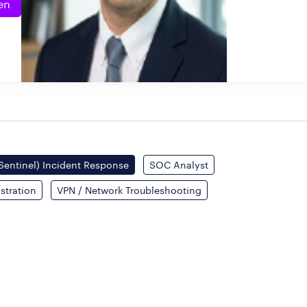
en
Sentinel) Incident Response
SOC Analyst
stration
VPN / Network Troubleshooting