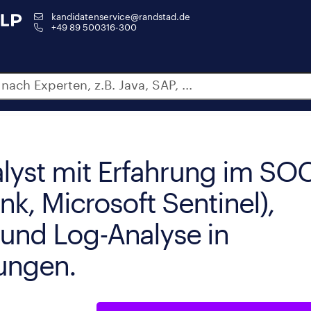
kandidatenservice@randstad.de
+49 89 500316-300
lyst mit Erfahrung im SO
nk, Microsoft Sentinel),
und Log-Analyse in
ungen.