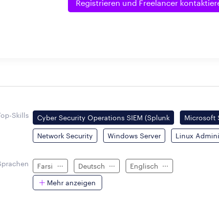
Registrieren und
Freelancer kontaktier
Top-Skills
Cyber Security Operations SIEM (Splunk
Microsoft 
Network Security
Windows Server
Linux Admini
Sprachen
Farsi
Deutsch
Englisch
Mehr anzeigen