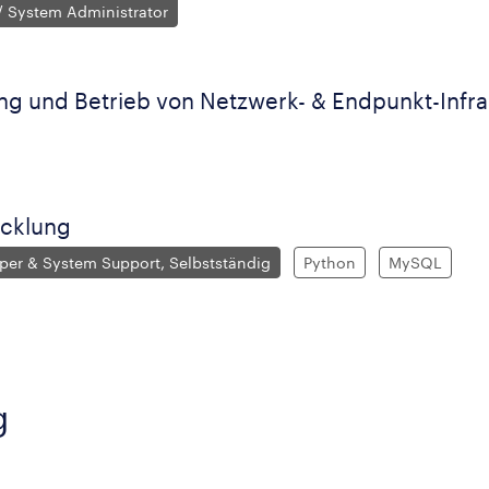
/ System Administrator
g und Betrieb von Netzwerk- & Endpunkt-Infra
cklung
oper & System Support, Selbstständig
Python
MySQL
g