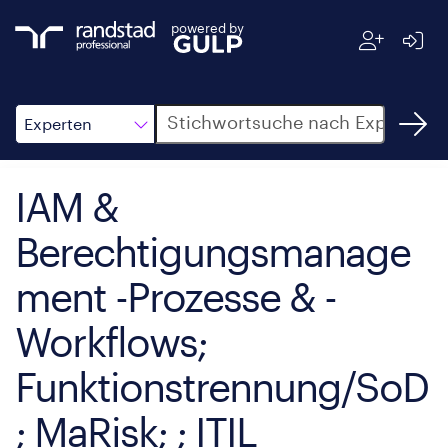
powered by
Suche
Experten
IAM &
Berechtigungsmanage
ment -Prozesse & -
Workflows;
Funktionstrennung/SoD
; MaRisk; ; ITIL