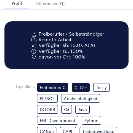
Profil
Referenzen (1)
Freiberufler / Selbstständiger
Remote-Arbeit
Verfügbar ab: 13.07.2026
Verfügbar zu: 100%
davon vor Ort: 100%
Top-Skills
Embedded C
C, C++
Tessy
PL/SQL
Analysefähigkeit
DOORS
C#
Java
FBL Development
Python
CANoe
CAPL
Testentwicklung