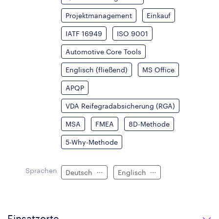
Projektmanagement
Einkauf
IATF 16949
ISO 9001
Automotive Core Tools
Englisch (fließend)
MS Office
APQP
VDA Reifegradabsicherung (RGA)
MSA
FMEA
8D-Methode
5-Why-Methode
Sprachen
Deutsch
Englisch
Einsatzorte