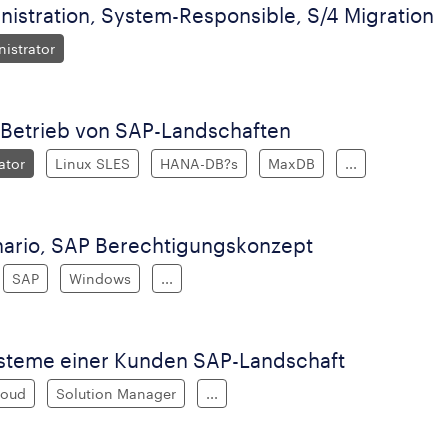
nistration, System-Responsible, S/4 Migration
istrator
/Betrieb von SAP-Landschaften
ator
Linux SLES
HANA-DB?s
MaxDB
...
ario, SAP Berechtigungskonzept
SAP
Windows
...
steme einer Kunden SAP-Landschaft
loud
Solution Manager
...