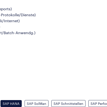
eports)
Protokolle/Dienste)
k/Internet)
)
rt/Batch-Anwendg.)
n
SAP HANA
SAP SolMan
SAP Schnittstellen
SAP Perf