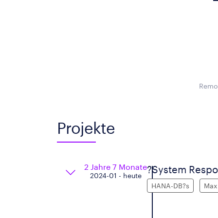
Remot
Projekte
2 Jahre 7 Monate
?System Respon
2024-01 - heute
HANA-DB?s
Max