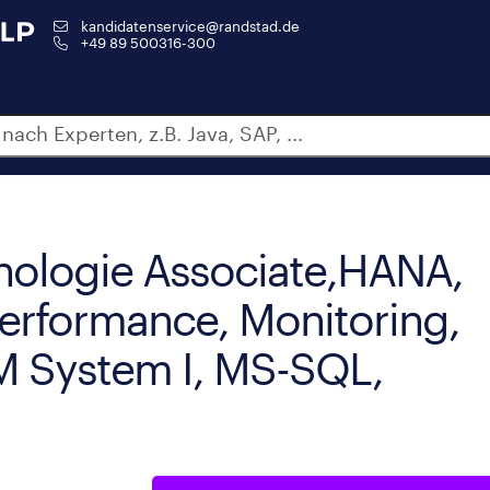
kandidatenservice@randstad.de
+49 89 500316-300
hnologie Associate,HANA,
erformance, Monitoring,
M System I, MS-SQL,