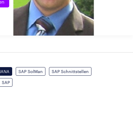
en
HANA
SAP SolMan
SAP Schnittstellen
SAP