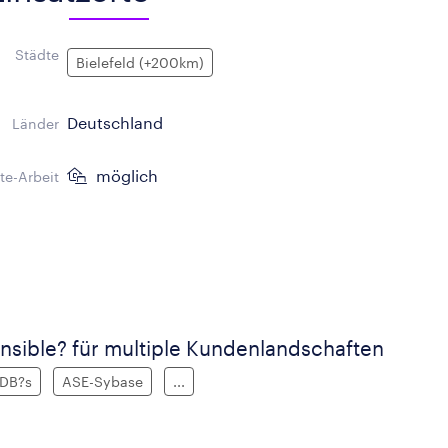
Städte
Bielefeld (+200km)
Deutschland
Länder
möglich
e-Arbeit
sible? für multiple Kundenlandschaften
DB?s
ASE-Sybase
...