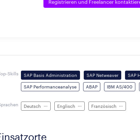
Registrieren und
Freelancer kontaktier
Top-Skills
SAP Basis Administration
SAP Netweaver
SAP 
SAP Performanceanalyse
ABAP
IBM AS/400
Sprachen
Deutsch
Englisch
Französisch
Einsatzorte