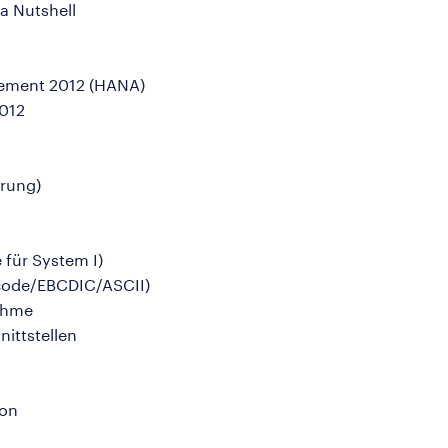
a Nutshell
ement 2012 (HANA)
2012
erung)
 für System I)
code/EBCDIC/ASCII)
nahme
ittstellen
ion