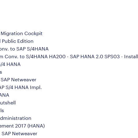
Migration Cockpit
Public Edition
onv. to SAP S/4HANA
em Conv. to S/4HANA HA200 - SAP HANA 2.0 SPS03 - Install
S/4 HANA
s
 SAP Netweaver
AP S/4 HANA Impl.
HANA
utshell
ls
dministration
ement 2017 (HANA)
 SAP Netweaver