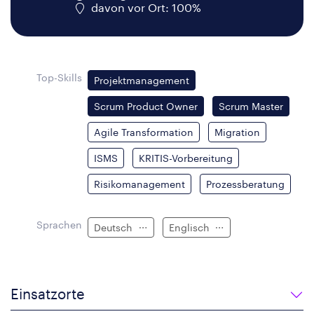
davon vor Ort: 100%
Top-Skills
Projektmanagement
Scrum Product Owner
Scrum Master
Agile Transformation
Migration
ISMS
KRITIS-Vorbereitung
Risikomanagement
Prozessberatung
Sprachen
Deutsch
Englisch
Einsatzorte