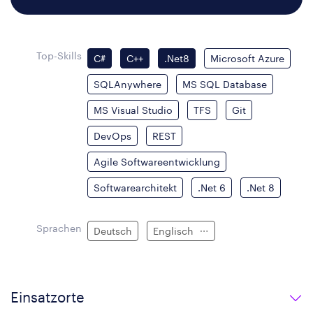
Top-Skills
C#
C++
.Net8
Microsoft Azure
SQLAnywhere
MS SQL Database
MS Visual Studio
TFS
Git
DevOps
REST
Agile Softwareentwicklung
Softwarearchitekt
.Net 6
.Net 8
Sprachen
Deutsch
Englisch
Einsatzorte