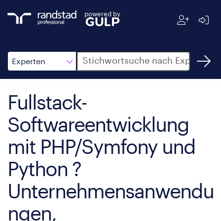
powered by
Suche
Experten
Fullstack-
Softwareentwicklung
mit PHP/Symfony und
Python ?
Unternehmensanwendu
ngen,