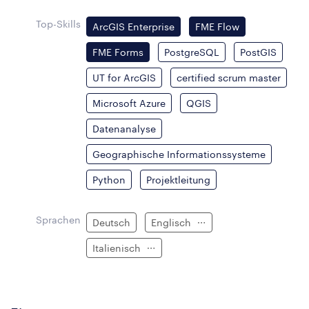
Top-Skills
ArcGIS Enterprise
FME Flow
FME Forms
PostgreSQL
PostGIS
UT for ArcGIS
certified scrum master
Microsoft Azure
QGIS
Datenanalyse
Geographische Informationssysteme
Python
Projektleitung
Sprachen
Deutsch
Englisch
Italienisch