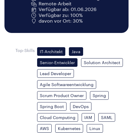
Remote-Arbeit
Verfügbar ab: 01.06.2026
Verfügbar zu: 100%
davon vor Ort: 30%
Top-Skills
IT-Architekt
Java
Senior-Entwickler
Solution Architect
Lead Developer
Agile Softwareentwicklung
Scrum Product Owner
Spring
Spring Boot
DevOps
Cloud Computing
IAM
SAML
AWS
Kubernetes
Linux