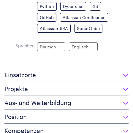
Python
Dynatrace
Git
GitHub
Atlassian Confluence
Atlassian JIRA
SonarQube
Sprachen
Deutsch
Englisch
Einsatzorte
Projekte
Aus- und Weiterbildung
Position
Kompetenzen