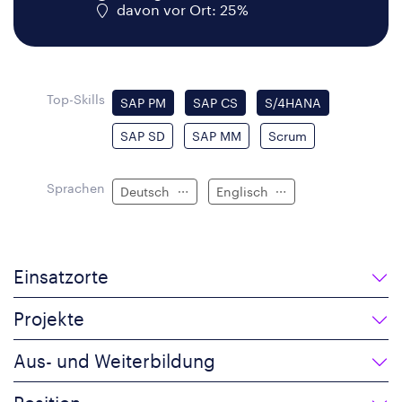
davon vor Ort: 25%
Top-Skills
SAP PM
SAP CS
S/4HANA
SAP SD
SAP MM
Scrum
Sprachen
Deutsch
Englisch
Einsatzorte
Projekte
Aus- und Weiterbildung