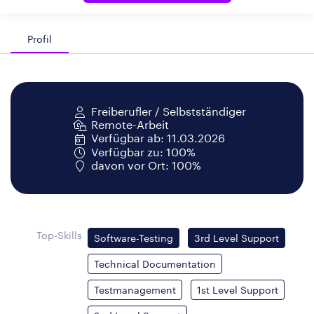
Profil
Freiberufler / Selbstständiger
Remote-Arbeit
Verfügbar ab: 11.03.2026
Verfügbar zu: 100%
davon vor Ort: 100%
Top-Skills
Software-Testing
3rd Level Support
Technical Documentation
Testmanagement
1st Level Support