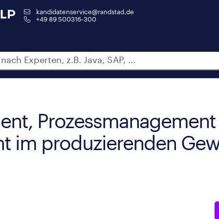
kandidatenservice@randstad.de
+49 89 500316-300
ent, Prozessmanagement
t im produzierenden Ge