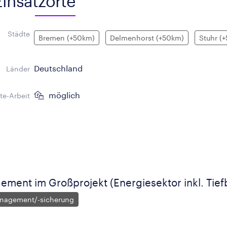
Einsatzorte
Städte
Bremen (+50km)
Delmenhorst (+50km)
Stuhr (
Deutschland
Länder
möglich
e-Arbeit
ement im Großprojekt (Energiesektor inkl. Tie
anagement/-sicherung