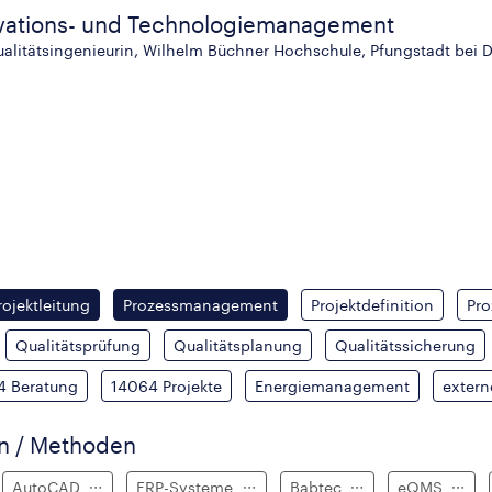
ovations- und Technologiemanagement
ualitätsingenieurin, Wilhelm Büchner Hochschule, Pfungstadt bei 
ojektleitung
Prozessmanagement
Projektdefinition
Pro
Qualitätsprüfung
Qualitätsplanung
Qualitätssicherung
4 Beratung
14064 Projekte
Energiemanagement
extern
en / Methoden
AutoCAD
ERP-Systeme
Babtec
eQMS