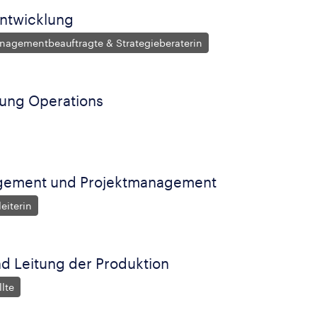
ntwicklung
nagementbeauftragte & Strategieberaterin
rung Operations
gement und Projektmanagement
eiterin
nd Leitung der Produktion
lte