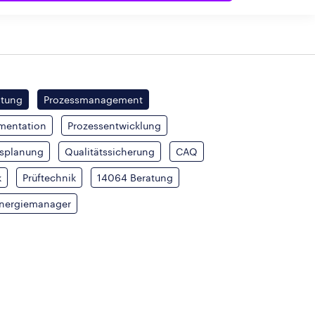
itung
Prozessmanagement
mentation
Prozessentwicklung
tsplanung
Qualitätssicherung
CAQ
k
Prüftechnik
14064 Beratung
Energiemanager