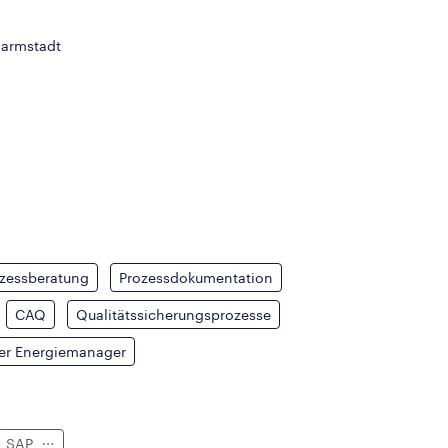
Darmstadt
zessberatung
Prozessdokumentation
CAQ
Qualitätssicherungsprozesse
er Energiemanager
SAP