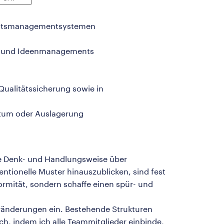
litätsmanagementsystemen
r- und Ideenmanagements
Qualitätssicherung sowie in
stum oder Auslagerung
he Denk- und Handlungsweise über
tionelle Muster hinauszublicken, sind fest
rmität, sondern schaffe einen spür- und
eränderungen ein. Bestehende Strukturen
ch, indem ich alle Teammitglieder einbinde,