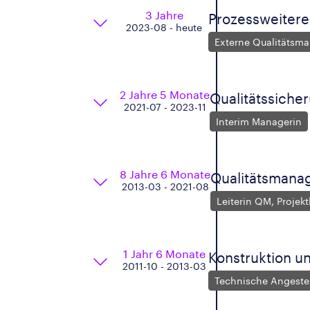
3 Jahre
Prozessweitere
2023-08 - heute
Externe Qualitätsma
2 Jahre 5 Monate
Qualitätssiche
2021-07 - 2023-11
Interim Managerin
8 Jahre 6 Monate
Qualitätsmana
2013-03 - 2021-08
Leiterin QM, Projektl
1 Jahr 6 Monate
Konstruktion u
2011-10 - 2013-03
Technische Angestel