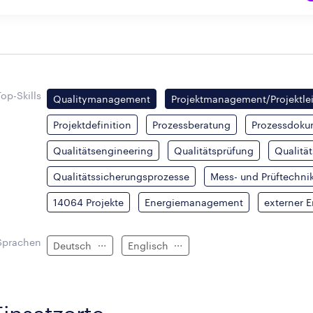
Top-Skills
Qualitymanagement
Projektmanagement/Projektle
Projektdefinition
Prozessberatung
Prozessdoku
Qualitätsengineering
Qualitätsprüfung
Qualitä
Qualitätssicherungsprozesse
Mess- und Prüftechni
14064 Projekte
Energiemanagement
externer 
Sprachen
Deutsch
Englisch