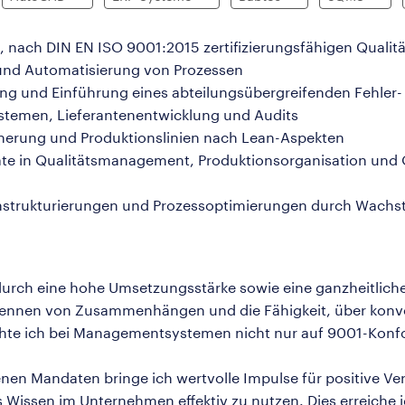
n, nach DIN EN ISO 9001:2015 zertifizierungsfähigen Qua
 und Automatisierung von Prozessen
ng und Einführung eines abteilungsübergreifenden Fehle
temen, Lieferantenentwicklung und Audits
erung und Produktionslinien nach Lean-Aspekten
ate in Qualitätsmanagement, Produktionsorganisation und 
Umstrukturierungen und Prozessoptimierungen durch Wach
durch eine hohe Umsetzungsstärke sowie eine ganzheitlic
ennen von Zusammenhängen und die Fähigkeit, über konven
achte ich bei Managementsystemen nicht nur auf 9001-Konfo
enen Mandaten bringe ich wertvolle Impulse für positive V
 Wissen im Unternehmen effektiv zu nutzen. Dies erreiche i