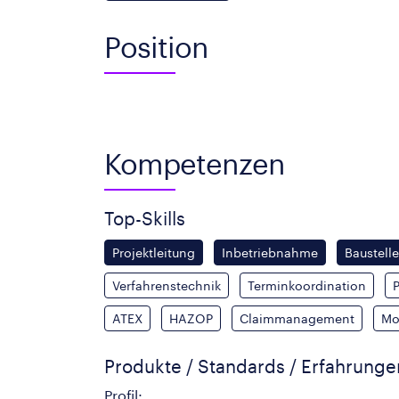
Position
Kompetenzen
Top-Skills
Projektleitung
Inbetriebnahme
Baustell
Verfahrenstechnik
Terminkoordination
P
ATEX
HAZOP
Claimmanagement
Mo
Produkte / Standards / Erfahrung
Profil: