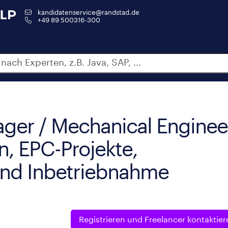
kandidatenservice@randstad.de
+49 89 500316-300
ager / Mechanical Enginee
n, EPC-Projekte,
und Inbetriebnahme
Registrieren und
Freelancer kontaktier