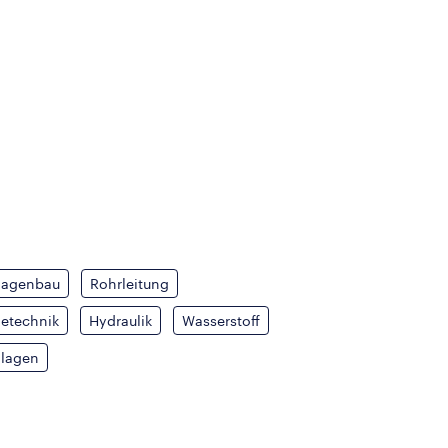
lagenbau
Rohrleitung
ietechnik
Hydraulik
Wasserstoff
nlagen