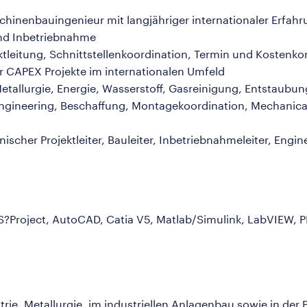
inenbauingenieur mit langjähriger internationaler Erfahr
nd Inbetriebnahme
tleitung, Schnittstellenkoordination, Termin und Kostenk
 CAPEX Projekte im internationalen Umfeld
Metallurgie, Energie, Wasserstoff, Gasreinigung, Entstaubu
l Engineering, Beschaffung, Montagekoordination, Mechanic
nischer Projektleiter, Bauleiter, Inbetriebnahmeleiter, Eng
Project, AutoCAD, Catia V5, Matlab/Simulink, LabVIEW, 
trie, Metallurgie, im industriellen Anlagenbau sowie in der 