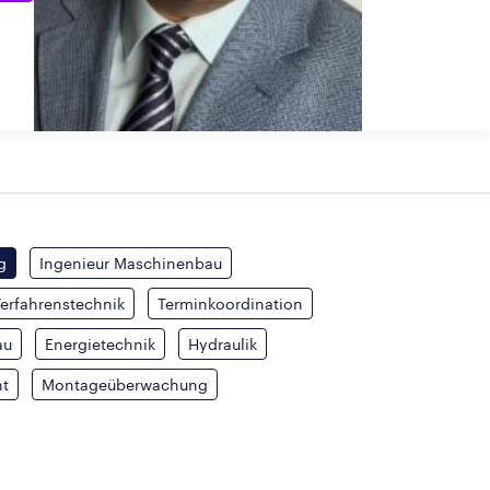
g
Ingenieur Maschinenbau
erfahrenstechnik
Terminkoordination
au
Energietechnik
Hydraulik
t
Montageüberwachung