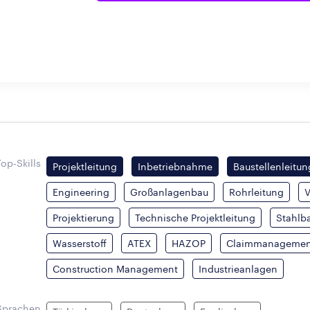
Top-Skills
Projektleitung
Inbetriebnahme
Baustellenleitun
Engineering
Großanlagenbau
Rohrleitung
V
Projektierung
Technische Projektleitung
Stahlb
Wasserstoff
ATEX
HAZOP
Claimmanagemen
Construction Management
Industrieanlagen
Sprachen