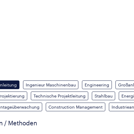
enleitung
Ingenieur Maschinenbau
Engineering
Großan
rojektierung
Technische Projektleitung
Stahlbau
Energ
ntageüberwachung
Construction Management
Industriea
en / Methoden