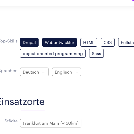
Top-Skills
Drupal
Webentwickler
HTML
CSS
Fullst
object oriented programming
Sass
Sprachen
Deutsch
Englisch
Einsatzorte
Städte
Frankfurt am Main (+150km)