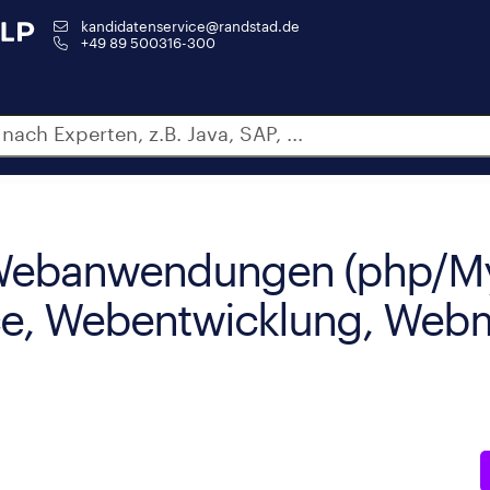
kandidatenservice@randstad.de
+49 89 500316-300
Webanwendungen (php/M
e, Webentwicklung, Web