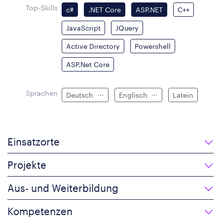
Top-Skills
c#
.NET Core
ASP.NET
C++
JavaScript
JQuery
Active Directory
Powershell
ASP.Net Core
Sprachen
Deutsch
Englisch
Latein
Einsatzorte
Projekte
Aus- und Weiterbildung
Kompetenzen