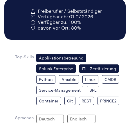
Freiberufler / Selbstständiger
Verfügbar ab: 01.07.2026
Verfügbar zu: 100%
davon vor Ort: 80%
Top-Skills
Applikationsbetreuung
Splunk Enterprise
ITIL Zertifizierung
Python
Ansible
Linux
CMDB
Service-Management
SPL
Container
Git
REST
PRINCE2
Sprachen
Deutsch
Englisch