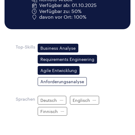
Verfügbar ab: 01.10.2025
Verfügbar zu: 50%
davon vor Ort: 100%
Top-Skills
Business Analyse
Requirements Engineering
Agile Entwicklung
Anforderungsanalyse
Sprachen
Deutsch
Englisch
Finnisch