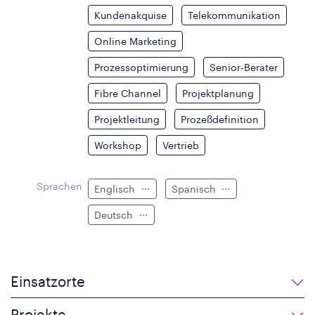
Kundenakquise
Telekommunikation
Online Marketing
Prozessoptimierung
Senior-Berater
Fibre Channel
Projektplanung
Projektleitung
Prozeßdefinition
Workshop
Vertrieb
Sprachen
Englisch
Spanisch
Deutsch
Einsatzorte
Projekte