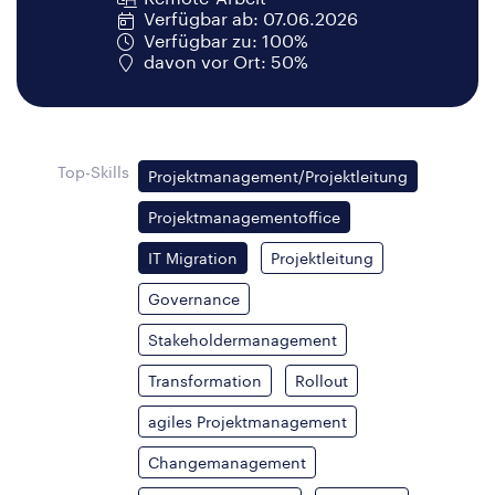
Verfügbar ab: 07.06.2026
Verfügbar zu: 100%
davon vor Ort: 50%
Top-Skills
Projektmanagement/Projektleitung
Projektmanagementoffice
IT Migration
Projektleitung
Governance
Stakeholdermanagement
Transformation
Rollout
agiles Projektmanagement
Changemanagement