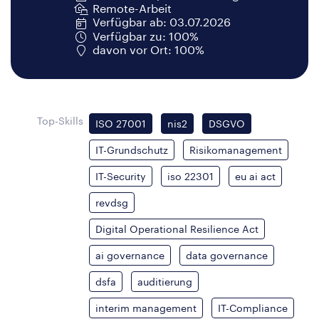
Remote-Arbeit
Verfügbar ab: 03.07.2026
Verfügbar zu: 100%
davon vor Ort: 100%
Top-Skills
ISO 27001
nis2
DSGVO
IT-Grundschutz
Risikomanagement
IT-Security
iso 22301
eu ai act
revdsg
Digital Operational Resilience Act
ai governance
data governance
dsfa
auditierung
interim management
IT-Compliance