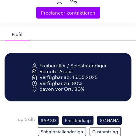
Freelancer kontaktieren
Profil
Freiberufler / Selbstständiger
Remote-Arbeit
Verfügbar ab: 15.05.2025
Verfügbar zu: 80%
davon vor Ort: 80%
Top-Skills
SAP SD
Preisfindung
S/4HANA
Schnittstellendesign
Customizing