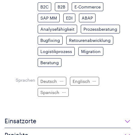
B2C
B2B
E-Commerce
SAP MM
EDI
ABAP
Analysefähigkeit
Prozessberatung
Bugfixing
Retourenabwicklung
Logistikprozess
Migration
Beratung
Sprachen
Deutsch
Englisch
Spanisch
Einsatzorte
Projekte