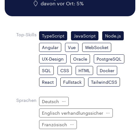
davon vor Ort: 5%
Top-Skills
TypeScript
JavaScript
Node.js
Angular
Vue
WebSocket
UX-Design
Oracle
PostgreSQL
SQL
CSS
HTML
Docker
React
Fullstack
TailwindCSS
Sprachen
Deutsch
Englisch verhandlungssicher
Französisch