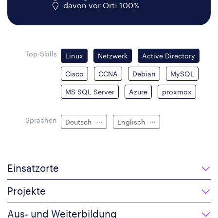
davon vor Ort: 100%
Top-Skills
Linux
Netzwerk
Active Directory
Cisco
CCNA
Debian
MySQL
MS SQL Server
Azure
proxmox
Sprachen
Deutsch
Englisch
Einsatzorte
Projekte
Aus- und Weiterbildung