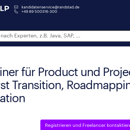
kandidatenservice@randstad.de
+49 89 500316-300
iner für Product und Proje
st Transition, Roadmappi
ation
Registrieren und
Freelancer kontaktier