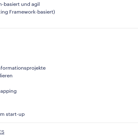
-basiert und agil
ing Framework-basiert)
formationsprojekte
ieren
mapping
m start-up
ES