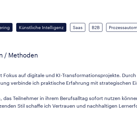
ering
Künstliche Intelligenz
Saas
B2B
Prozessautom
en / Methoden
it Fokus auf digitale und KI-Transformationsprojekte. Durch
g verbinde ich praktische Erfahrung mit strategischen Ein
 das Teilnehmer in ihrem Berufsalltag sofort nutzen könn
zenden Stil schaffe ich Vertrauen und nachhaltigen Lernerf