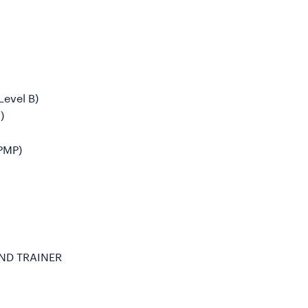
Level B)
)
PMP)
UND TRAINER