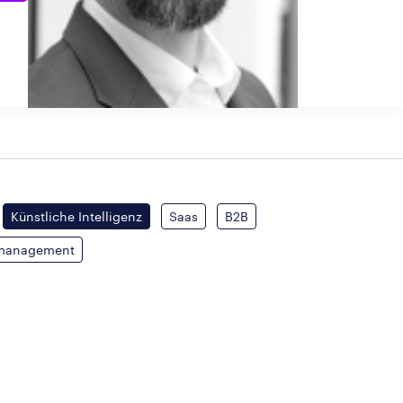
Künstliche Intelligenz
Saas
B2B
tmanagement