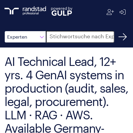
powered by
Suche
Experten
AI Technical Lead, 12+
yrs. 4 GenAI systems in
production (audit, sales,
legal, procurement).
LLM · RAG · AWS.
Available Germany-