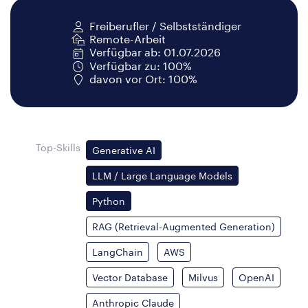
Freiberufler / Selbstständiger
Remote-Arbeit
Verfügbar ab: 01.07.2026
Verfügbar zu: 100%
davon vor Ort: 100%
Top-Skills
Generative AI
LLM / Large Language Models
Python
RAG (Retrieval-Augmented Generation)
LangChain
AWS
Vector Database
Milvus
OpenAI
Anthropic Claude