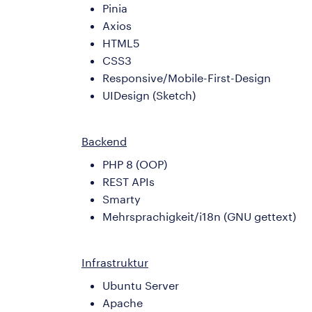
Pinia
Axios
HTML5
CSS3
Responsive/Mobile-First-Design
UIDesign (Sketch)
Backend
PHP 8 (OOP)
REST APIs
Smarty
Mehrsprachigkeit/i18n (GNU gettext)
Infrastruktur
Ubuntu Server
Apache