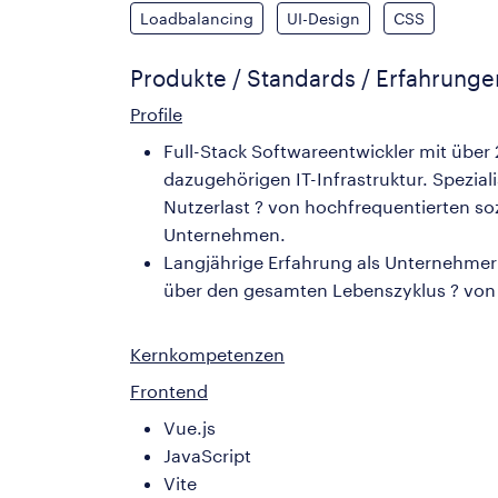
Loadbalancing
UI-Design
CSS
Produkte / Standards / Erfahrung
Profile
Full-Stack Softwareentwickler mit übe
dazugehörigen IT-Infrastruktur. Spezial
Nutzerlast ? von hochfrequentierten so
Unternehmen.
Langjährige Erfahrung als Unternehmer 
über den gesamten Lebenszyklus ? von 
Kernkompetenzen
Frontend
Vue.js
JavaScript
Vite