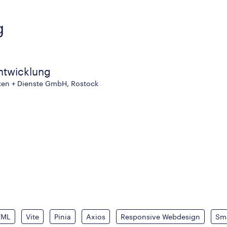
g
twicklung
aten + Dienste GmbH, Rostock
TML
Vite
Pinia
Axios
Responsive Webdesign
Sm