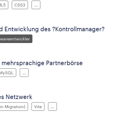
ML5
CSS3
...
d Entwicklung des ?Kontrollmanager?
twareentwickler
e, mehrsprachige Partnerbörse
MySQL
...
les Netzwerk
(in Migration)
Vite
...