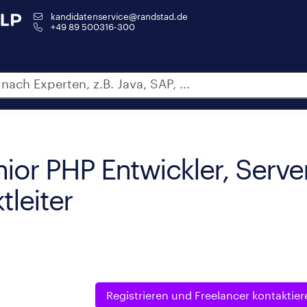
kandidatenservice@randstad.de
+49 89 500316-300
ior PHP Entwickler, Serve
tleiter
Registrieren und
Freelancer kontaktier