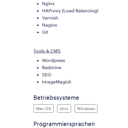
Nginx
HAProxy (Load Balancing)
Varnish
Nagios
Git
Tools & CMS
Wordpress
Redmine
SEO
ImageMagick
Betriebssysteme
Mac OS
Unix
Windows
Programmiersprachen