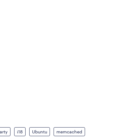
arty
i18
Ubuntu
memcached