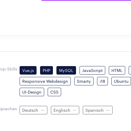
Top-Skills
Vue.js
PHP
MySQL
JavaScript
HTML
Responsive Webdesign
Smarty
i18
Ubuntu
UI-Design
CSS
Sprachen
Deutsch
Englisch
Spanisch