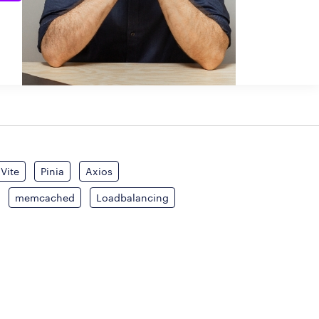
Vite
Pinia
Axios
memcached
Loadbalancing