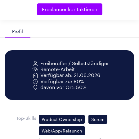
Freelancer kontaktieren
Profil
Freiberufler / Selbstständiger
Remote-Arbeit
Verfügbar ab: 21.06.2026
Verfügbar zu: 80%
davon vor Ort: 50%
Top-Skills
Product Ownership
Scrum
Web/App/Relaunch