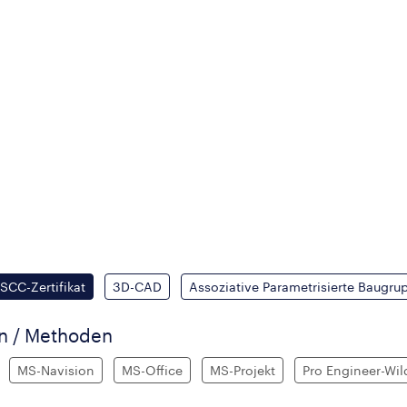
SCC-Zertifikat
3D-CAD
Assoziative Parametrisierte Baugru
en / Methoden
MS-Navision
MS-Office
MS-Projekt
Pro Engineer-Wild