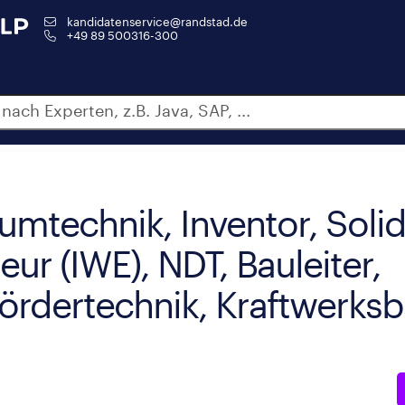
kandidatenservice@randstad.de
+49 89 500316-300
umtechnik, Inventor, Soli
ur (IWE), NDT, Bauleiter,
rdertechnik, Kraftwerksb