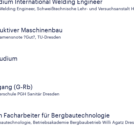
dium International Welding Engineer
 Welding Engineer, Schweißtechnische Lehr- und Versuchsanstalt H
uktiver Maschinenbau
xamensnote ?Gut?, TU-Dresden
tudium
gang (G-Rb)
erschule PGH Sanitär Dresden
 Facharbeiter für Bergbautechnologie
gbautechnologie, Betriebsakademie Bergbaubetrieb Willi Agatz Dre