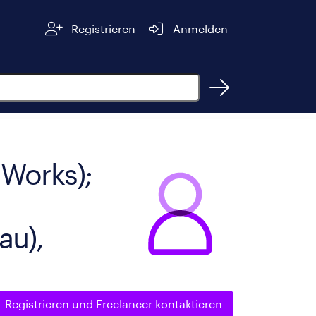
Registrieren
Anmelden
dWorks);
au),
Registrieren und
Freelancer kontaktieren