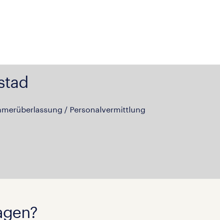
stad
hmerüberlassung / Personalvermittlung
agen?