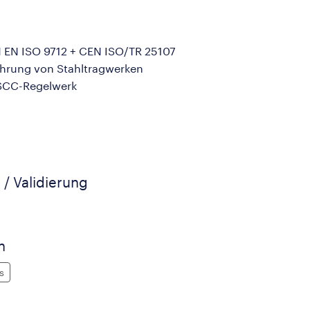
N EN ISO 9712 + CEN ISO/TR 25107
ührung von Stahltragwerken
 SCC-Regelwerk
 / Validierung
n
s