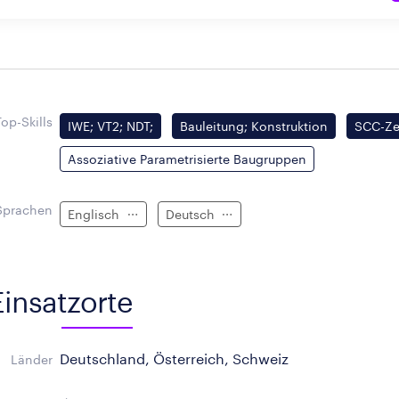
Top-Skills
IWE; VT2; NDT;
Bauleitung; Konstruktion
SCC-Zer
Assoziative Parametrisierte Baugruppen
Sprachen
Englisch
Deutsch
Einsatzorte
Deutschland, Österreich, Schweiz
Länder