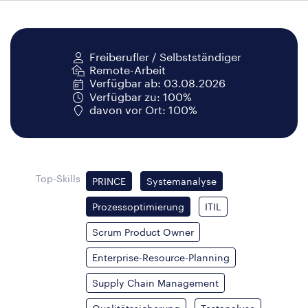
Freiberufler / Selbstständiger
Remote-Arbeit
Verfügbar ab: 03.08.2026
Verfügbar zu: 100%
davon vor Ort: 100%
Top-Skills
PRINCE
Systemanalyse
Prozessoptimierung
ITIL
Scrum Product Owner
Enterprise-Resource-Planning
Supply Chain Management