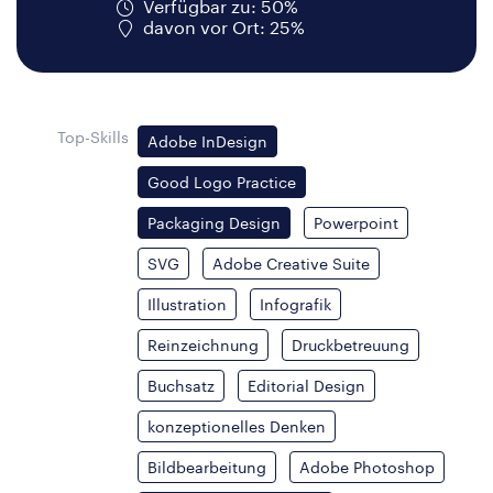
Verfügbar zu: 50%
davon vor Ort: 25%
Top-Skills
Adobe InDesign
Good Logo Practice
Packaging Design
Powerpoint
SVG
Adobe Creative Suite
Illustration
Infografik
Reinzeichnung
Druckbetreuung
Buchsatz
Editorial Design
konzeptionelles Denken
Bildbearbeitung
Adobe Photoshop