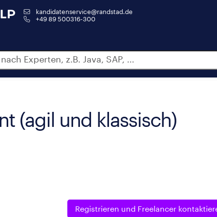
kandidatenservice@randstad.de
+49 89 500316-300
 (agil und klassisch)
Registrieren und
Freelancer kontaktier