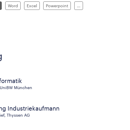
Word
Excel
Powerpoint
...
g
formatik
, UniBW München
ng Industriekaufmann
ief, Thyssen AG