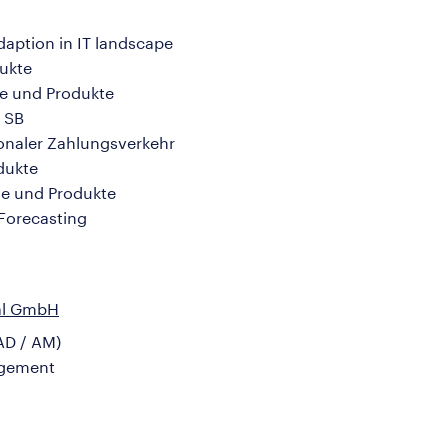
aption in IT landscape
ukte
se und Produkte
d SB
ionaler Zahlungsverkehr
dukte
se und Produkte
Forecasting
nal GmbH
AD / AM)
agement