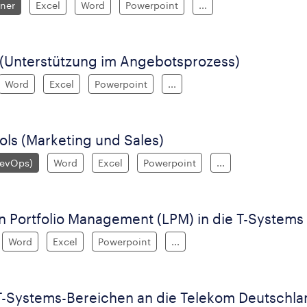
wner
Excel
Word
Powerpoint
...
(Unterstützung im Angebotsprozess)
Word
Excel
Powerpoint
...
ls (Marketing und Sales)
DevOps)
Word
Excel
Powerpoint
...
n Portfolio Management (LPM) in die T-Systems
Word
Excel
Powerpoint
...
T-Systems-Bereichen an die Telekom Deutschla