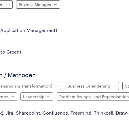
ent
Prozess Manager
 (Application Management)
 to Green)
en / Methoden
ransition & Transformation)
Business Orientierung
S
gence
Leadership
Problemlösungs- und Ergebnisorie
), Jira, Sharepoint, Confluence, Freemind, Thinkcell, Draw-