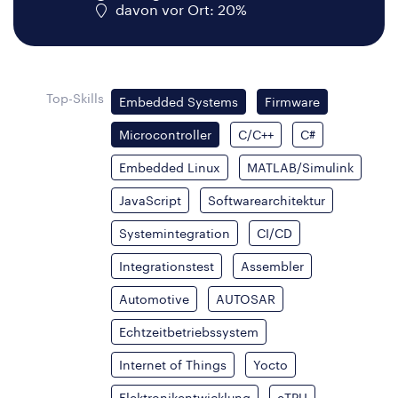
davon vor Ort: 20%
Top-Skills
Embedded Systems
Firmware
Microcontroller
C/C++
C#
Embedded Linux
MATLAB/Simulink
JavaScript
Softwarearchitektur
Systemintegration
CI/CD
Integrationstest
Assembler
Automotive
AUTOSAR
Echtzeitbetriebssystem
Internet of Things
Yocto
Elektronikentwicklung
eTPU