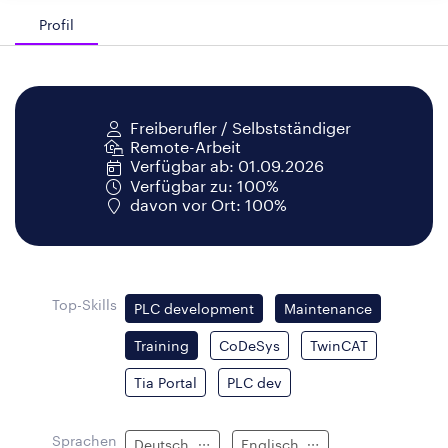
Profil
Freiberufler / Selbstständiger
Remote-Arbeit
Verfügbar ab: 01.09.2026
Verfügbar zu: 100%
davon vor Ort: 100%
Top-Skills
PLC development
Maintenance
Training
CoDeSys
TwinCAT
Tia Portal
PLC dev
Sprachen
Deutsch
Englisch