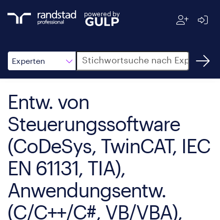
powered by
Suche
Experten
Entw. von
Steuerungssoftware
(CoDeSys, TwinCAT, IEC
EN 61131, TIA),
Anwendungsentw.
(C/C++/C#, VB/VBA),