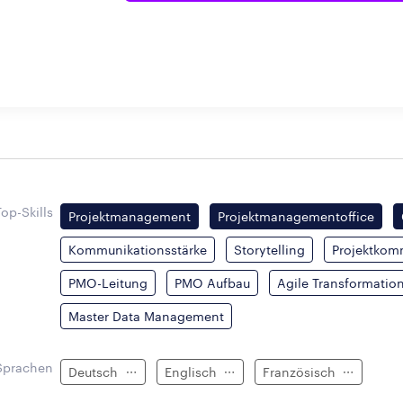
Top-Skills
Projektmanagement
Projektmanagementoffice
Kommunikationsstärke
Storytelling
Projektkom
PMO-Leitung
PMO Aufbau
Agile Transformatio
Master Data Management
Sprachen
Deutsch
Englisch
Französisch