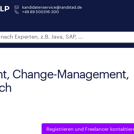
kandidatenservice@randstad.de
+49 89 500316-300
t, Change-Management,
ach
Registrieren und
Freelancer kontaktier