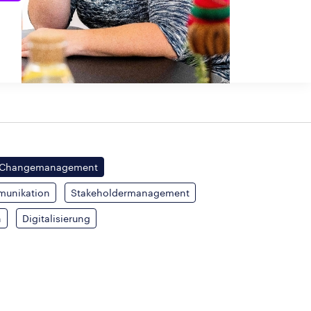
Changemanagement
munikation
Stakeholdermanagement
n
Digitalisierung