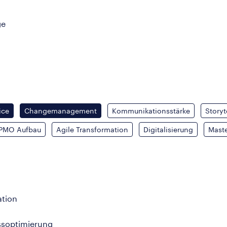
ge
ice
Changemanagement
Kommunikationsstärke
Storyt
PMO Aufbau
Agile Transformation
Digitalisierung
Mast
tion
ssoptimierung