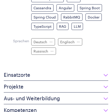
Cassandra
Angular
Spring Boot
Spring Cloud
RabbitMQ
Docker
TypeScript
RAG
LLM
Sprachen
Deutsch
Englisch
Russisch
Einsatzorte
Projekte
Aus- und Weiterbildung
Kompetenzen