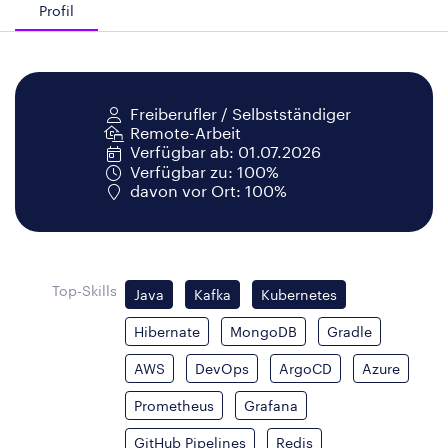
Profil
Freiberufler / Selbstständiger
Remote-Arbeit
Verfügbar ab: 01.07.2026
Verfügbar zu: 100%
davon vor Ort: 100%
Top-Skills
Java
Kafka
Kubernetes
Hibernate
MongoDB
Gradle
AWS
DevOps
ArgoCD
Azure
Prometheus
Grafana
GitHub Pipelines
Redis