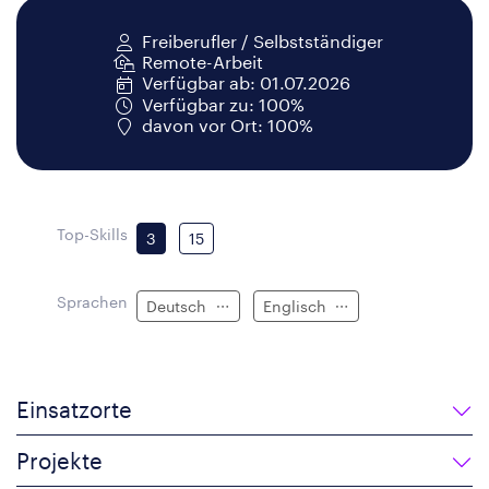
Freiberufler / Selbstständiger
Remote-Arbeit
Verfügbar ab: 01.07.2026
Verfügbar zu: 100%
davon vor Ort: 100%
Top-Skills
3
15
Sprachen
Deutsch
Englisch
Einsatzorte
Projekte