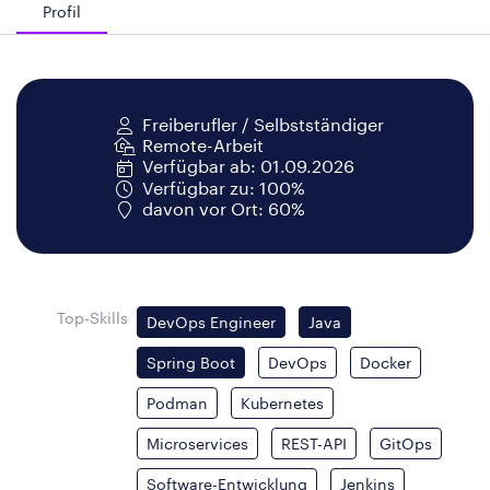
Profil
Freiberufler / Selbstständiger
Remote-Arbeit
Verfügbar ab: 01.09.2026
Verfügbar zu: 100%
davon vor Ort: 60%
Top-Skills
DevOps Engineer
Java
Spring Boot
DevOps
Docker
Podman
Kubernetes
Microservices
REST-API
GitOps
Software-Entwicklung
Jenkins