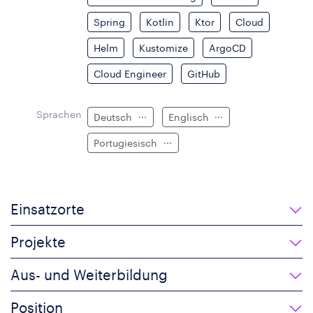
Spring
Kotlin
Ktor
Cloud
Helm
Kustomize
ArgoCD
Cloud Engineer
GitHub
Sprachen
Deutsch
Englisch
Portugiesisch
Einsatzorte
Projekte
Aus- und Weiterbildung
Position