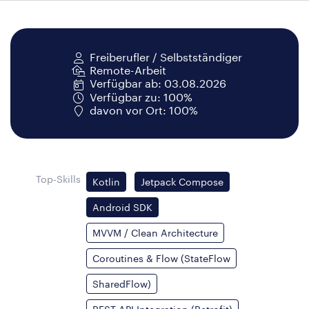
Freiberufler / Selbstständiger
Remote-Arbeit
Verfügbar ab: 03.08.2026
Verfügbar zu: 100%
davon vor Ort: 100%
Top-Skills
Kotlin
Jetpack Compose
Android SDK
MVVM / Clean Architecture
Coroutines & Flow (StateFlow
SharedFlow)