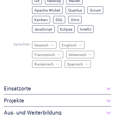
Git
Hadoop
Maven
Apache Wicket
Quarkus
Scrum
Kanban
SQL
JUnit
JavaScript
Eclipse
IntelliJ
Sprachen
Deutsch
Englisch
Französisch
Italienisch
Rumänisch
Spanisch
Einsatzorte
Projekte
Aus- und Weiterbildung