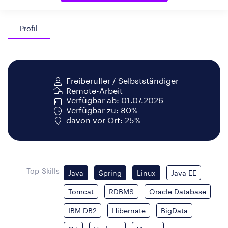
Profil
Freiberufler / Selbstständiger
Remote-Arbeit
Verfügbar ab: 01.07.2026
Verfügbar zu: 80%
davon vor Ort: 25%
Top-Skills
Java
Spring
Linux
Java EE
Tomcat
RDBMS
Oracle Database
IBM DB2
Hibernate
BigData