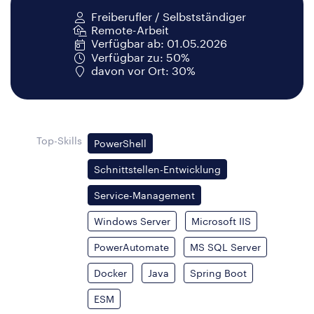
Freiberufler / Selbstständiger
Remote-Arbeit
Verfügbar ab: 01.05.2026
Verfügbar zu: 50%
davon vor Ort: 30%
Top-Skills
PowerShell
Schnittstellen-Entwicklung
Service-Management
Windows Server
Microsoft IIS
PowerAutomate
MS SQL Server
Docker
Java
Spring Boot
ESM