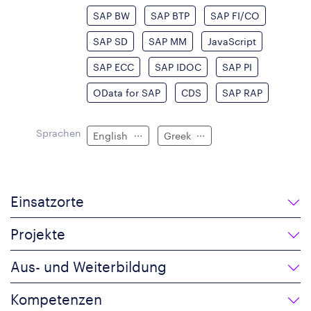
SAP BW
SAP BTP
SAP FI/CO
SAP SD
SAP MM
JavaScript
SAP ECC
SAP IDOC
SAP PI
OData for SAP
CDS
SAP RAP
Sprachen
English
Greek
Einsatzorte
Projekte
Aus- und Weiterbildung
Kompetenzen