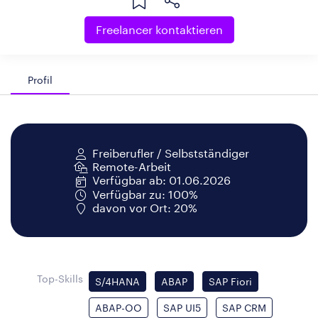
Freelancer kontaktieren
Profil
Freiberufler / Selbstständiger
Remote-Arbeit
Verfügbar ab: 01.06.2026
Verfügbar zu: 100%
davon vor Ort: 20%
Top-Skills
S/4HANA
ABAP
SAP Fiori
ABAP-OO
SAP UI5
SAP CRM