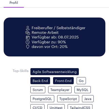
Profil
Freiberufler / Selbstständiger
Remote-Arbeit
Verfügbar ab: 08.07.2025
Verfügbar zu: 90%
davon vor Ort: 20%
Top-Skills
Agile Softwareentwicklung
Back-End
Front-End
Go
Scrum
Teamplayer
MySQL
PostgreSQL
TypeScript
Java
CI/CD
Unittest
TailwindCSS