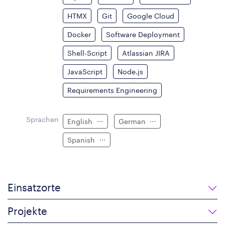
HTMX
Git
Google Cloud
Docker
Software Deployment
Shell-Script
Atlassian JIRA
JavaScript
Node.js
Requirements Engineering
Sprachen
English
German
Spanish
Einsatzorte
Projekte