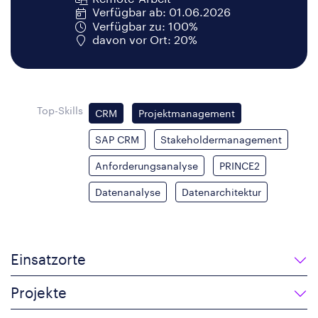
Verfügbar ab: 01.06.2026
Verfügbar zu: 100%
davon vor Ort: 20%
Top-Skills
CRM
Projektmanagement
SAP CRM
Stakeholdermanagement
Anforderungsanalyse
PRINCE2
Datenanalyse
Datenarchitektur
Einsatzorte
Projekte