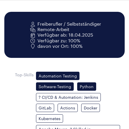
Freiberufler / Selbstständiger
Remote-Arbeit
Verfügbar ab: 18.04.2025
Verfügbar zu: 100%
davon vor Ort: 100%
Top-Skills
Automation Testing
Software-Testing
Python
? CI/CD & Automation: Jenkins
GitLab
Actions
Docker
Kubernetes